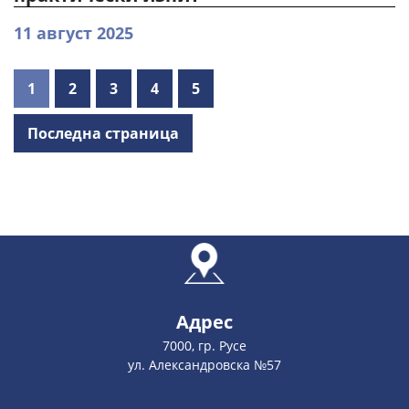
11 август 2025
1
2
3
4
5
Последна страница
Адрес
7000, гр. Русе
ул. Александровска №57