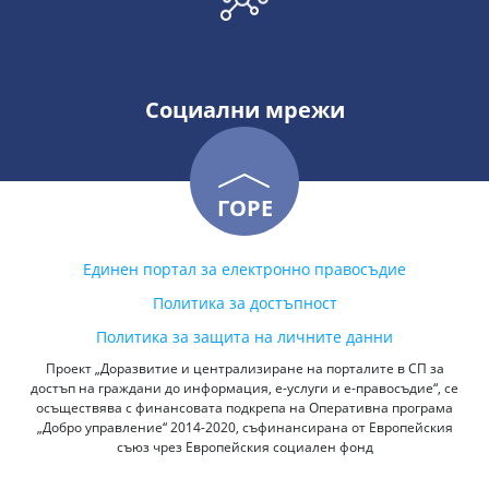
Социални мрежи
ГОРЕ
Единен портал за електронно правосъдие
Политика за достъпност
Политика за защита на личните данни
Проект „Доразвитие и централизиране на порталите в СП за
достъп на граждани до информация, е-услуги и е-правосъдие“, се
осъществява с финансовата подкрепа на Оперативна програма
„Добро управление“ 2014-2020, съфинансирана от Европейския
съюз чрез Европейския социален фонд