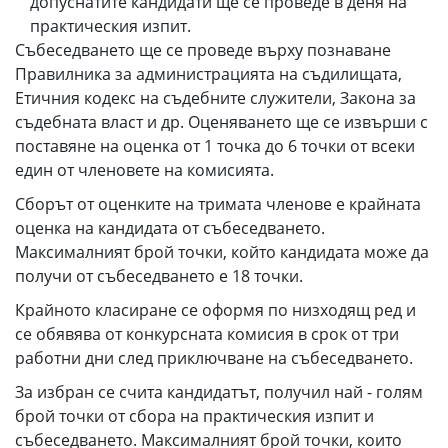
допуснатите кандидати ще се проведе в деня на
практическия изпит.
Събеседването ще се проведе върху познаване
Правилника за администрацията на съдилищата,
Етичния кодекс на съдебните служители, Закона за
съдебната власт и др. Оценяването ще се извърши с
поставяне на оценка от 1 точка до 6 точки от всеки
един от членовете на комисията.
Сборът от оценките на тримата членове е крайната
оценка на кандидата от събеседването.
Максималният брой точки, който кандидата може да
получи от събеседването е 18 точки.
Крайното класиране се оформя по низходящ ред и
се обявява от конкурсната комисия в срок от три
работни дни след приключване на събеседването.
За избран се счита кандидатът, получил най - голям
брой точки от сбора на практическия изпит и
събеседването. Максималният брой точки, които