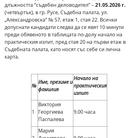
длъжността “съдебен деловодител” –
21.05.2026 г.
(четвъртък), в гр. Русе, Съдебна палата, ул.
„Александровска“ № 57, етаж 1, стая 22. Всички
допуснати кандидати следва да се явят 10 минути
преди обявеното в таблицата по-долу начало на
практическия изпит, пред стая 20 на първи етаж в
Съдебната палата, като носят със себе си лична
карта.
Начало на
Име, презиме и
№
практическия
фамилия
изпит
Виктория
1
Георгиева
9.00 часа
Паспалева
Мария