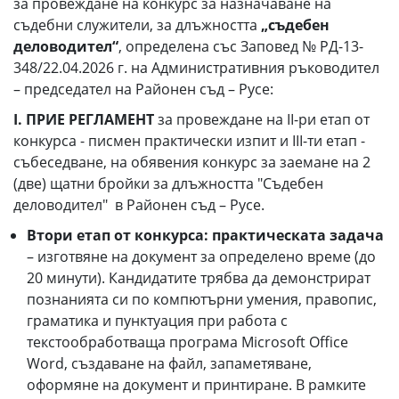
за провеждане на конкурс за назначаване на
съдебни служители, за длъжността
„съдебен
деловодител“
, определена със Заповед № РД-13-
348/22.04.2026 г. на Административния ръководител
– председател на Районен съд – Русе:
І. ПРИЕ РЕГЛАМЕНТ
за провеждане на II-ри етап от
конкурса - писмен практически изпит и III-ти етап -
събеседване, на обявения конкурс за заемане на 2
(две) щатни бройки за длъжността "Съдебен
деловодител" в Районен съд – Русе.
Втори етап от конкурса: практическата задача
– изготвяне на документ за определено време (до
20 минути). Кандидатите трябва да демонстрират
познанията си по компютърни умения, правопис,
граматика и пунктуация при работа с
текстообработваща програма Microsoft Office
Word, създаване на файл, запаметяване,
оформяне на документ и принтиране. В рамките