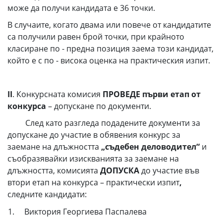
може да получи кандидата е 36 точки.
В случаите, когато двама или повече от кандидатите
са получили равен брой точки, при крайното
класиране по - предна позиция заема този кандидат,
който е с по - висока оценка на практическия изпит.
ІІ
. Конкурсната комисия
ПРОВЕДЕ
първи етап от
конкурса
– допускане по документи.
След като разгледа подадените документи за
допускане до участие в обявения конкурс за
заемане на длъжността
„съдебен деловодител“
и
съобразявайки изискванията за заемане на
длъжността, комисията
ДОПУСКА
до участие във
втори етап на конкурса – практически изпит
,
следните кандидати:
1. Виктория Георгиева Паспалева