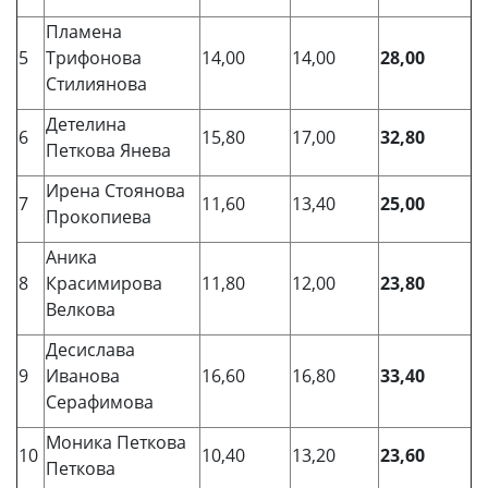
Пламена
5
Трифонова
14,00
14,00
28,00
Стилиянова
Детелина
6
15,80
17,00
32,80
Петкова Янева
Ирена Стоянова
7
11,60
13,40
25,00
Прокопиева
Аника
8
Красимирова
11,80
12,00
23,80
Велкова
Десислава
9
Иванова
16,60
16,80
33,40
Серафимова
Моника Петкова
10
10,40
13,20
23,60
Петкова