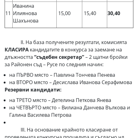
Иванина
11
Илиянова
15,00
15,40
30,40
Шахънова
ІІ. На база получените резултати, комисията
КЛАСИРА
кандидатите в конкурса за заемане на
длъжността
“съдебен секретар”
– 2 щатни бройки
за Районен съд – Русе по следния начин:
на ПЪРВО място – Павлина Тончева Пенева
на ВТОРО място – Десислава Иванова Серафимова
Резервни кандидати:
на ТРЕТО място – Детелина Петкова Янева
на ЧЕТВЪРТО място – Вилиана Данчева Вълкова и
Галина Василева Петрова
ІІІ. На основание крайното класиране от
проведената конкурсна процедура и съгласно чл.