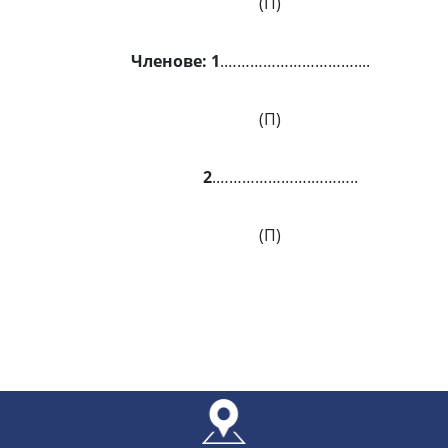
(П)
Членове: 1
.…………………………....
(П)
2
.………………….………..
(П)