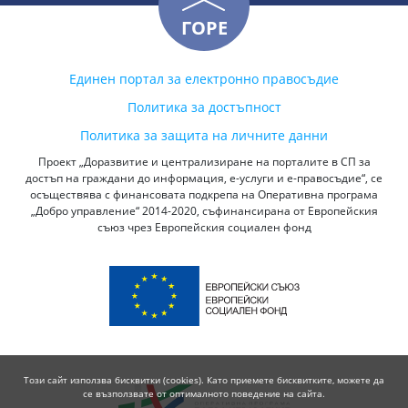
ГОРЕ
Единен портал за електронно правосъдие
Политика за достъпност
Политика за защита на личните данни
Проект „Доразвитие и централизиране на порталите в СП за
достъп на граждани до информация, е-услуги и е-правосъдие“, се
осъществява с финансовата подкрепа на Оперативна програма
„Добро управление“ 2014-2020, съфинансирана от Европейския
съюз чрез Европейския социален фонд
Този сайт използва бисквитки (cookies). Като приемете бисквитките, можете да
се възползвате от оптималното поведение на сайта.