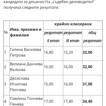
кандидати за длъжността „съдебен деловодител“
получиха следните резултати:
крайно класиране
Име, презиме и
№
резултат
резултат
общ
фамилия
ІІ етап
ІІІ етап
резултат
Галина Василева
1
16,80
15,20
32,00
Петрова
Вилиана Данчева
2
16,00
16,00
32,00
Вълкова
Десислава
3
Игнатова
15,00
16,00
31,00
Пенчева
Павлина Тончева
4
17,00
17,40
34,40
Пенева