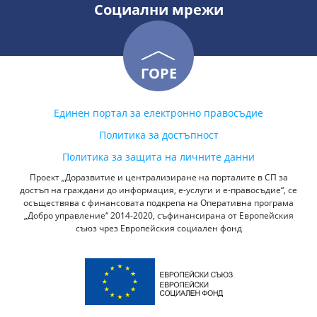
Социални мрежи
ГОРЕ
Единен портал за електронно правосъдие
Политика за достъпност
Политика за защита на личните данни
Проект „Доразвитие и централизиране на порталите в СП за
достъп на граждани до информация, е-услуги и е-правосъдие“, се
осъществява с финансовата подкрепа на Оперативна програма
„Добро управление“ 2014-2020, съфинансирана от Европейския
съюз чрез Европейския социален фонд