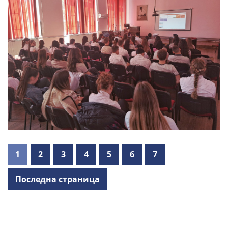
1
2
3
4
5
6
7
Последна страница