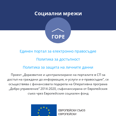
Социални мрежи
ГОРЕ
Единен портал за електронно правосъдие
Политика за достъпност
Политика за защита на личните данни
Проект „Доразвитие и централизиране на порталите в СП за
достъп на граждани до информация, е-услуги и е-правосъдие“, се
осъществява с финансовата подкрепа на Оперативна програма
„Добро управление“ 2014-2020, съфинансирана от Европейския
съюз чрез Европейския социален фонд