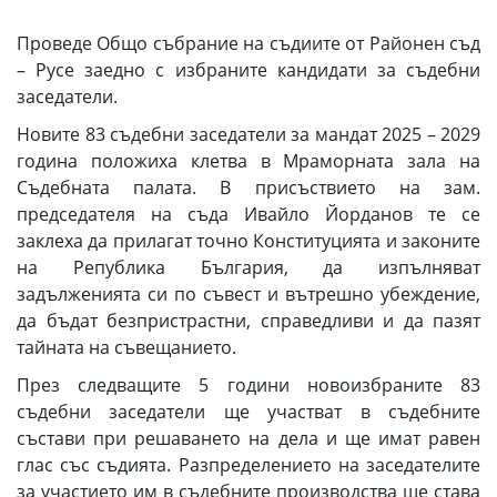
Проведе Общо събрание на съдиите от Районен съд
– Русе заедно с избраните кандидати за съдебни
заседатели.
Новите 83 съдебни заседатели за мандат 2025 – 2029
година положиха клетва в Мраморната зала на
Съдебната палата. В присъствието на зам.
председателя на съда Ивайло Йорданов те се
заклеха да прилагат точно Конституцията и законите
на Република България, да изпълняват
задълженията си по съвест и вътрешно убеждение,
да бъдат безпристрастни, справедливи и да пазят
тайната на съвещанието.
През следващите 5 години новоизбраните 83
съдебни заседатели ще участват в съдебните
състави при решаването на дела и ще имат равен
глас със съдията. Разпределението на заседателите
за участието им в съдебните производства ще става