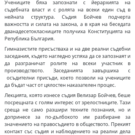
Учениците бяха запознати с йерархията на
съдебната власт и с ролята на всеки един съд в
нейната структура. Съдия Бойчев подчерта
важността и силата на закона, а в края на беседата
дванадесетокласниците получиха Конституцията на
Република България.
Гимназистите присъстваха и на две реални съдебни
заседания, където нагледно успяха да се запознаят и
да разграничат ролите на всеки участник в
производството. Заседанията завършиха с
осъдителни присъди, което позволи на учениците
да бъдат част от цялостен наказателен процес.
Лекцията, която изнесе съдия Велизар Бойчев, беше
посрещната с голям интерес от зрелостниците. Тази
среща не само разшири техните познания, но и
допринесе за по-дълбокото им разбиране за
значението на правосъдието в обществото. Прекият
контакт със съдия и наблюдението на реални дела