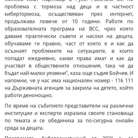
проблема с тормоза над деца и в частност
кибертормоза, осъществяван през интернет,
продължава повече от 10 години. Работя по
образователната програма на ВСС, чрез която
даваме практически съвети и насоки на децата,
обучаваме ги правно, част от което е и как да
осъзнаят проблемите на ситуациите, в които
попадат ежедневно, какви права имат и как да
участват в обществените отношения, така че да
бъдат най-малко уязвени”, каза още съдия Бойчев. И
напомни, че у нас има национален номер - 116 111
на Държавната агенция за закрила на детето, който
работи денонощно.
По време на събитието представители на различни
институции и експерти изразиха своите становища
по темата и се обединиха за по-сигурна онлайн
среда за децата.