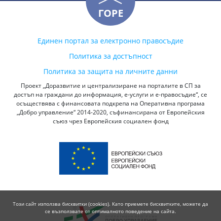
ГОРЕ
Единен портал за електронно правосъдие
Политика за достъпност
Политика за защита на личните данни
Проект „Доразвитие и централизиране на порталите в СП за
достъп на граждани до информация, е-услуги и е-правосъдие“, се
осъществява с финансовата подкрепа на Оперативна програма
„Добро управление“ 2014-2020, съфинансирана от Европейския
съюз чрез Европейския социален фонд
Този сайт използва бисквитки (cookies). Като приемете бисквитките, можете да
се възползвате от оптималното поведение на сайта.