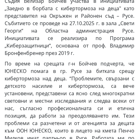
Съдия Велизар Бойчев участва в инициативата
„Заедно в борбата с кибертормоза на деца" като
представител на Окръжен и Районен съд – Русе.
Събитието се проведе на 27.10.2025 г. в зала „Свети
Георги“ на Областна администрация Русе.
Инициативата се реализира по Програма
„Киберзащитници“, основана от проф. Владимир
Бронфенбренер през 2019 г.
По време на срещата г-н Бойчев подчерта, че
ЮНЕСКО помага в гр. Русе за битката срещу
кибертормоза над деца. “Проблемите, свързани с
детското насилие и кибертормоза, са вече
установени, представени са ясно след многократни
световни и местни изследвания и следва всеки от
нас, съгласно професионалната си и етична
позиция, да работи за преодоляването им. Тези
проблеми са разчетени и от агенцията за децата
към ООН ЮНЕСКО, които в лицето на кмета Пенчо
Милков имат партньор в Русе. Работата ми по