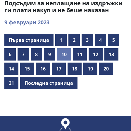
Подсъдим за неплащане на издръжки
ги плати накуп и не беше наказан
9 февруари 2023
Първа страница
1
2
3
4
5
6
7
8
9
10
11
12
13
14
15
16
17
18
19
20
21
Последна страница