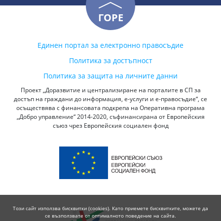
ГОРЕ
Единен портал за електронно правосъдие
Политика за достъпност
Политика за защита на личните данни
Проект „Доразвитие и централизиране на порталите в СП за
достъп на граждани до информация, е-услуги и е-правосъдие“, се
осъществява с финансовата подкрепа на Оперативна програма
„Добро управление“ 2014-2020, съфинансирана от Европейския
съюз чрез Европейския социален фонд
Този сайт използва бисквитки (cookies). Като приемете бисквитките, можете да
се възползвате от оптималното поведение на сайта.