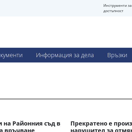
Инструменти за
достъпност
кументи
Информация за дела
Връзки
 на Районния съд в
Прекратено е произ
на връчване
нарушител за отмян