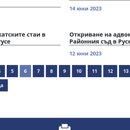
14 юни 2023
атските стаи в
Откриване на адвок
Русе
Районния съд в Рус
12 юни 2023
4
5
6
7
8
9
10
11
12
13
ца