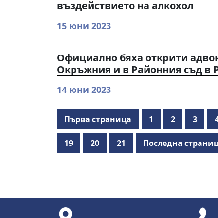
въздействието на алкохол
15 юни 2023
Официално бяха открити адвок
Окръжния и в Районния съд в 
14 юни 2023
Първа страница
1
2
3
19
20
21
Последна страни