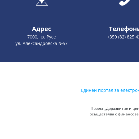
Адрес
Телефон
7000, гр. Русе
+359 (82) 825 4
ул. Александровска №57
Единен портал за електро
Проект „Доразвитие и цен
осъществява с финансоват