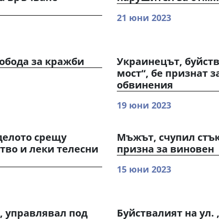
21 юни 2023
обода за кражби
Украинецът, буйств
мост“, бе признат з
обвинения
19 юни 2023
делото срещу
Мъжът, счупил стък
тво и леки телесни
призна за виновен
15 юни 2023
, управлявал под
Буйствалият на ул. 