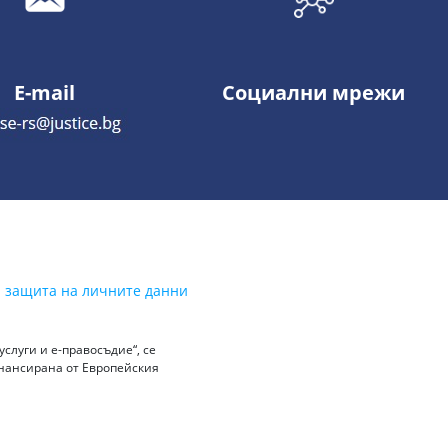
E-mail
Социални мрежи
а защита на личните данни
слуги и е-правосъдие“, се
инансирана от Европейския