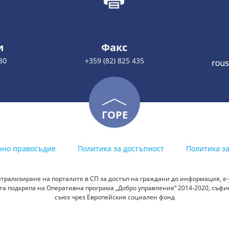
и
Факс
30
+359 (82) 825 435
ГОРЕ
нно правосъдие
Политика за достъпност
Политика з
трализиране на порталите в СП за достъп на граждани до информация, е-у
а подкрепа на Оперативна програма „Добро управление“ 2014-2020, съф
съюз чрез Европейския социален фонд