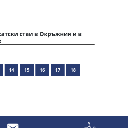
атски стаи в Окръжния и в
е
14
15
16
17
18