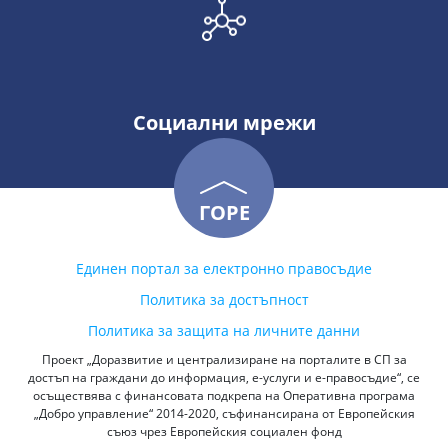
Социални мрежи
ГОРЕ
Единен портал за електронно правосъдие
Политика за достъпност
Политика за защита на личните данни
Проект „Доразвитие и централизиране на порталите в СП за
достъп на граждани до информация, е-услуги и е-правосъдие“, се
осъществява с финансовата подкрепа на Оперативна програма
„Добро управление“ 2014-2020, съфинансирана от Европейския
съюз чрез Европейския социален фонд