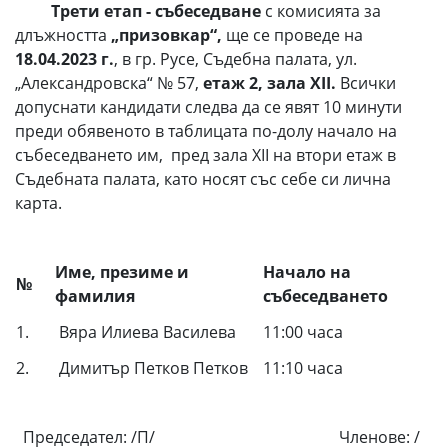
Трети етап - събеседване
с комисията за
длъжността
„призовкар“,
ще се проведе на
18.04.2023 г.
, в гр. Русе, Съдебна палата, ул.
„Александровска“ № 57,
етаж 2, зала ХІІ.
Всички
допуснати кандидати следва да се явят 10 минути
преди обявеното в таблицата по-долу начало на
събеседването им, пред зала ХІІ на втори етаж в
Съдебната палата, като носят със себе си лична
карта.
Име, презиме и
Начало на
№
фамилия
събеседването
1.
Вяра Илиева Василева
11:00 часа
2.
Димитър Петков Петков
11:10 часа
Председател: /П/ Членове: /