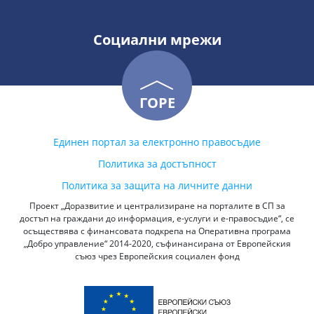
Социални мрежи
ГОРЕ
Единен портал за електронно правосъдие
Политика за достъпност
Политика за защита на личните данни
Проект „Доразвитие и централизиране на порталите в СП за
достъп на граждани до информация, е-услуги и е-правосъдие“, се
осъществява с финансовата подкрепа на Оперативна програма
„Добро управление“ 2014-2020, съфинансирана от Европейския
съюз чрез Европейския социален фонд