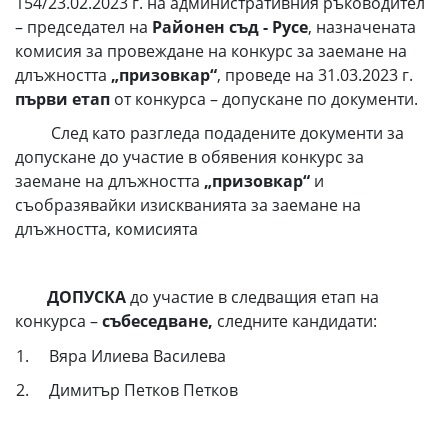
154/23.02.2023 г. на административния ръководител
– председател на
Районен съд - Русе
, назначената
комисия за провеждане на конкурс за заемане на
длъжността
„призовкар“
, проведе на 31.03.2023 г.
първи етап
от конкурса – допускане по документи.
След като разгледа подадените документи за
допускане до участие в обявения конкурс за
заемане на длъжността
„призовкар“
и
съобразявайки изискванията за заемане на
длъжността, комисията
ДОПУСКА
до участие в следващия етап на
конкурса –
събеседване,
следните кандидати:
1. Вяра Илиева Василева
2. Димитър Петков Петков