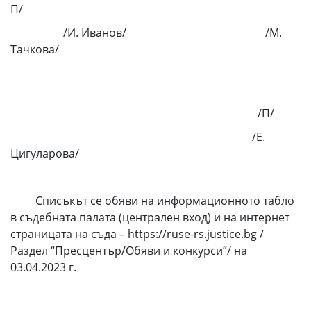
П/
/И. Иванов/ /М.
Тачкова/
/П/
/Е.
Цигуларова/
Списъкът се обяви на информационното табло
в съдебната палата (централен вход) и на интернет
страницата на съда – https://ruse-rs.justice.bg /
Раздел “Пресцентър/Обяви и конкурси”/ на
03.04.2023 г.