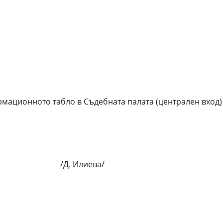
мационното табло в Съдебната палата (централен вход) 
иева/