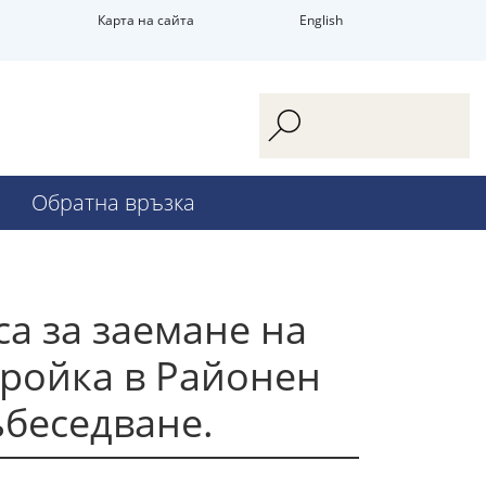
Карта на сайта
English
Обратна връзка
а за заемане на
бройка в Районен
ъбеседване.