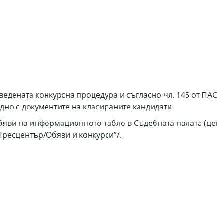
едената конкурсна процедура и съгласно чл. 145 от ПАС
едно с документите на класираните кандидати.
бяви на информационното табло в Съдебната палата (цен
 “Пресцентър/Обяви и конкурси”/.