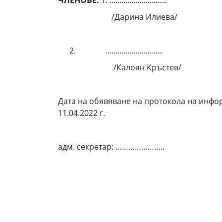
ЧЛЕНОВЕ:
1. .............................
/Дарина Илиева/
.............................
/Калоян Кръстев/
Дата на обявяване на протокола на инфор
11.04.2022 г.
адм. секретар: …………………..
/Д. Ил