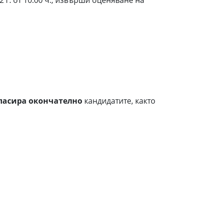
22 г. от 10:00 ч., извърши оценяване на
ласира окончателно
кандидатите, както