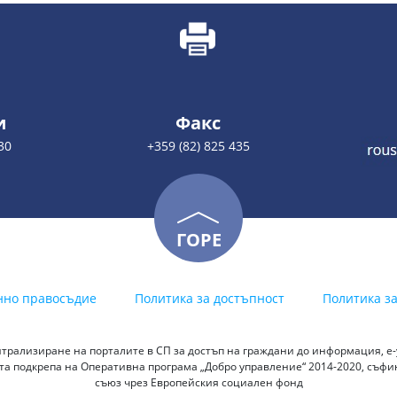
и
Факс
30
+359 (82) 825 435
ГОРЕ
нно правосъдие
Политика за достъпност
Политика з
трализиране на порталите в СП за достъп на граждани до информация, е-у
а подкрепа на Оперативна програма „Добро управление“ 2014-2020, съф
съюз чрез Европейския социален фонд