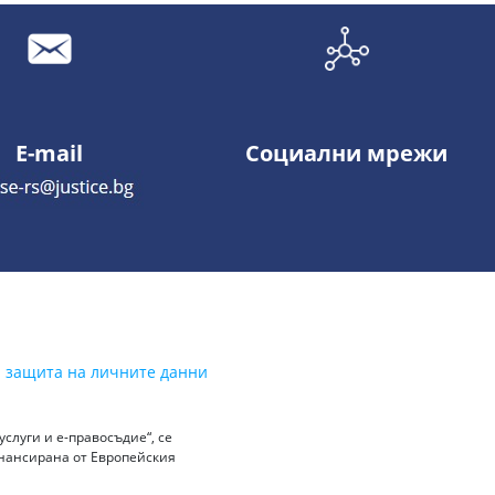
E-mail
Социални мрежи
а защита на личните данни
слуги и е-правосъдие“, се
инансирана от Европейския