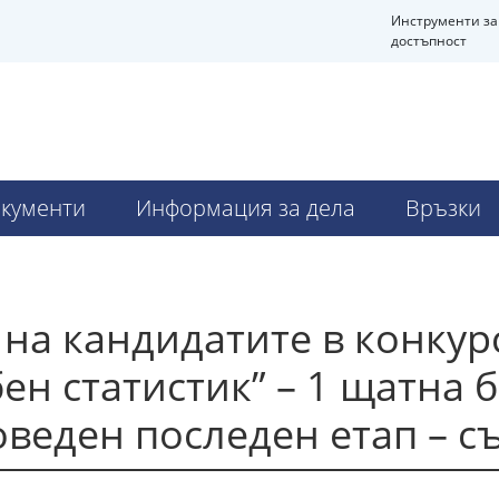
Инструменти за
достъпност
кументи
Информация за дела
Връзки
на кандидатите в конкурс
ен статистик” – 1 щатна 
роведен последен етап – с