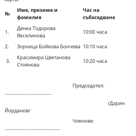
Име, презиме и
Час на
№
фамилия
събеседване
Денка Тодорова
1.
10:00 часа
Веселинова
2.
Зорница Бойкова Бончева
10:10 часа
Красимира Цветанова
3.
10:20 часа
Стоянова
Председател:
………………………………
/Дарин
Йорданов/
Членове:
…………………………….......…