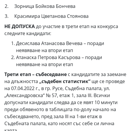
2. Зорница Бойкова Бончева
3. Красимира Цветанова Стоянова
НЕ ДОПУСКА
до участие в трети етап на конкурса
следните кандидати:
Десислава Атанасова Вечева – поради
неявяване на втори етап
Атанаска Петрова Касърова – поради
неявяване на втори етап
Трети етап –
събеседване
с кандидатите за заемане
на длъжността
„съдебен статистик“
ще се проведе
на 07.04.2022 г., в гр. Русе, Съдебна палата, ул.
„Александровска“ № 57, етаж 1, зала ІІІ. Всички
допуснати кандидати следва да се явят 10 минути
преди обявеното в таблицата по-долу начало на
събеседването, пред зала ІІІ на 1-ви етаж в
Съдебната палата, като носят със себе си лична
карта.