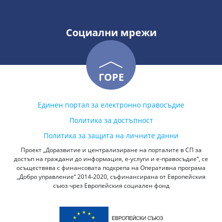
Социални мрежи
ГОРЕ
Единен портал за електронно правосъдие
Политика за достъпност
Политика за защита на личните данни
Проект „Доразвитие и централизиране на порталите в СП за
достъп на граждани до информация, е-услуги и е-правосъдие“, се
осъществява с финансовата подкрепа на Оперативна програма
„Добро управление“ 2014-2020, съфинансирана от Европейския
съюз чрез Европейския социален фонд