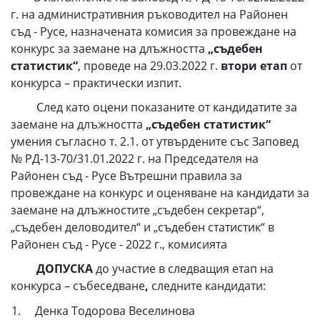
г. на административния ръководител на Районен
съд - Русе, назначената комисия за провеждане на
конкурс за заемане на длъжността
„съдебен
статистик“
, проведе на 29.03.2022 г.
втори етап
от
конкурса – практически изпит.
След като оцени показаните от кандидатите за
заемане на длъжността
„съдебен
статистик
“
умения съгласно т. 2.1. от утвърдените със Заповед
№ РД-13-70/31.01.2022 г. на Председателя на
Районен съд - Русе Вътрешни правила за
провеждане на конкурс и оценяване на кандидати за
заемане на длъжностите „съдебен секретар“,
„съдебен деловодител“ и „съдебен статистик“ в
Районен съд - Русе - 2022 г., комисията
ДОПУСКА
до участие в следващия етап на
конкурса – събеседване
,
следните кандидати:
1. Денка Тодорова Веселинова