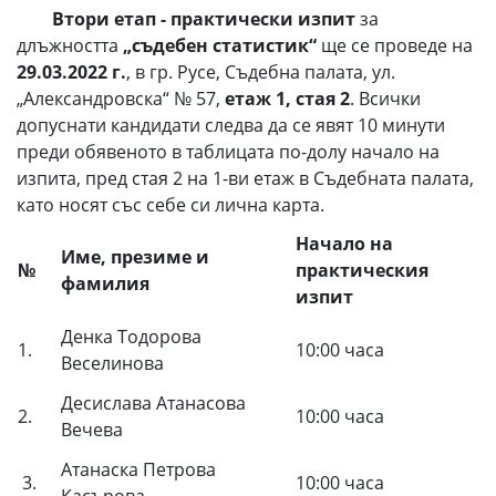
Втори етап -
практически изпит
за
длъжността
„съдебен статистик“
ще се проведе на
29.03.2022 г.
, в гр. Русе, Съдебна палата, ул.
„Александровска“ № 57,
етаж 1, стая 2
. Всички
допуснати кандидати следва да се явят 10 минути
преди обявеното в таблицата по-долу начало на
изпита, пред стая 2 на 1-ви етаж в Съдебната палата,
като носят със себе си лична карта.
Начало на
Име, презиме и
№
практическия
фамилия
изпит
Денка Тодорова
1.
10:00 часа
Веселинова
Десислава Атанасова
2.
10:00 часа
Вечева
Атанаска Петрова
3.
10:00 часа