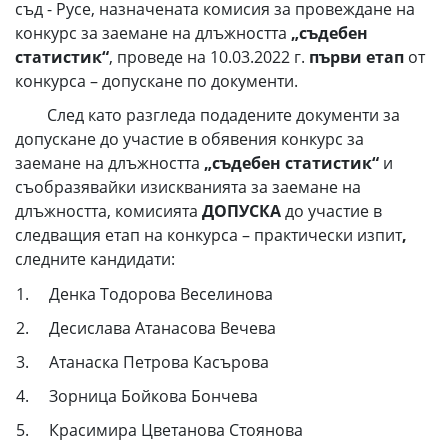
съд - Русе, назначената комисия за провеждане на
конкурс за заемане на длъжността
„съдебен
статистик“
, проведе на 10.03.2022 г.
първи етап
от
конкурса – допускане по документи.
След като разгледа подадените документи за
допускане до участие в обявения конкурс за
заемане на длъжността
„съдебен статистик“
и
съобразявайки изискванията за заемане на
длъжността, комисията
ДОПУСКА
до участие в
следващия етап на конкурса – практически изпит
,
следните кандидати:
1. Денка Тодорова Веселинова
2. Десислава Атанасова Вечева
3. Атанаска Петрова Касърова
4. Зорница Бойкова Бончева
5. Красимира Цветанова Стоянова