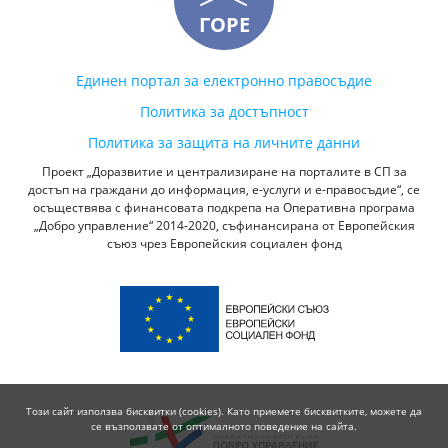
ГОРЕ
Единен портал за електронно правосъдие
Политика за достъпност
Политика за защита на личните данни
Проект „Доразвитие и централизиране на порталите в СП за
достъп на граждани до информация, е-услуги и е-правосъдие“, се
осъществява с финансовата подкрепа на Оперативна програма
„Добро управление“ 2014-2020, съфинансирана от Европейския
съюз чрез Европейския социален фонд
Този сайт използва бисквитки (cookies). Като приемете бисквитките, можете да
се възползвате от оптималното поведение на сайта.