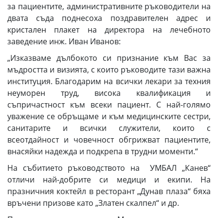
за пациентите, административните ръководители на
двата съда поднесоха поздравителен адрес и
кристален плакет на директора на лечебното
заведение инж. Иван Иванов:
„Изказваме дълбокото си признание към Вас за
мъдростта и визията, с които ръководите тази важна
институция. Благодарим на всички лекари за техния
неуморен труд, висока квалификация и
съпричастност към всеки пациент. С най-голямо
уважение се обръщаме и към медицинските сестри,
санитарите и всички служители, които с
всеотдайност и човечност обгрижват пациентите,
внасяйки надежда и подкрепа в трудни моменти.“
На събитието ръководството на УМБАЛ „Канев“
отличи най-добрите си медици и екипи. На
празничния коктейл в ресторант „Дунав плаза“ бяха
връчени призове като „Златен скалпел“ и др.