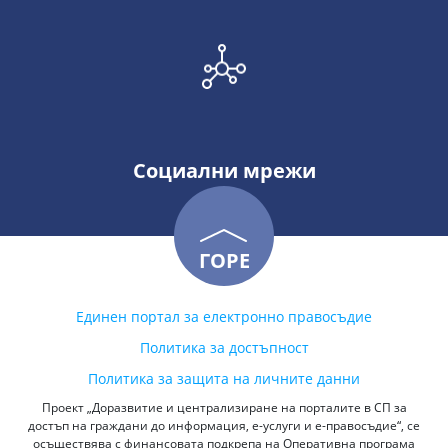
Социални мрежи
ГОРЕ
Единен портал за електронно правосъдие
Политика за достъпност
Политика за защита на личните данни
Проект „Доразвитие и централизиране на порталите в СП за
достъп на граждани до информация, е-услуги и е-правосъдие“, се
осъществява с финансовата подкрепа на Оперативна програма