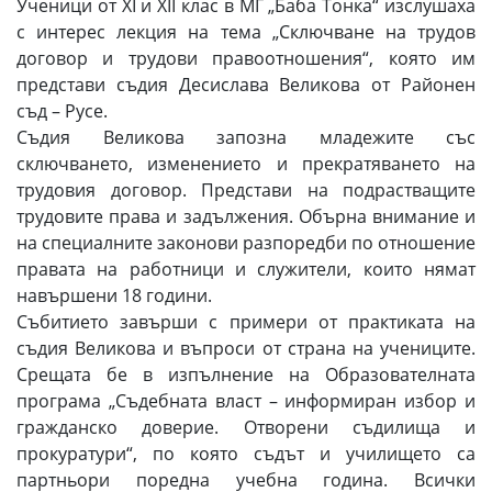
Ученици от ХІ и ХІІ клас в МГ „Баба Тонка“ изслушаха
с интерес лекция на тема „Сключване на трудов
договор и трудови правоотношения“, която им
представи съдия Десислава Великова от Районен
съд – Русе.
Съдия Великова запозна младежите със
сключването, изменението и прекратяването на
трудовия договор. Представи на подрастващите
трудовите права и задължения. Обърна внимание и
на специалните законови разпоредби по отношение
правата на работници и служители, които нямат
навършени 18 години.
Събитието завърши с примери от практиката на
съдия Великова и въпроси от страна на учениците.
Срещата бе в изпълнение на Образователната
програма „Съдебната власт – информиран избор и
гражданско доверие. Отворени съдилища и
прокуратури“, по която съдът и училището са
партньори поредна учебна година. Всички