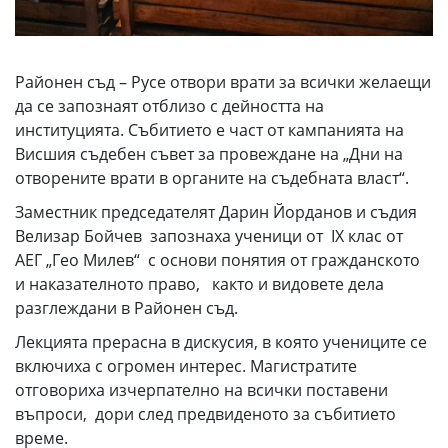
Районен съд – Русе отвори врати за всички желаещи
да се запознаят отблизо с дейността на
институцията. Събитието е част от кампанията на
Висшия съдебен съвет за провеждане на „Дни на
отворените врати в органите на съдебната власт“.
Заместник председателят Дарин Йорданов и съдия
Велизар Бойчев запознаха ученици от ІХ клас от
АЕГ „Гео Милев“ с основи понятия от гражданското
и наказателното право, както и видовете дела
разглеждани в Районен съд.
Лекцията прерасна в дискусия, в която учениците се
включиха с огромен интерес. Магистратите
отговориха изчерпателно на всички поставени
въпроси, дори след предвиденото за събитието
време.