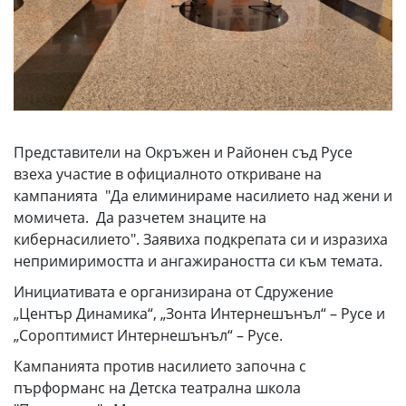
Представители на Окръжен и Районен съд Русе
взеха участие в официалното откриване на
кампанията "Да елиминираме насилието над жени и
момичета. Да разчетем знаците на
кибернасилието". Заявиха подкрепата си и изразиха
непримиримостта и ангажираността си към темата.
Инициативата е организирана от Сдружение
„Център Динамика“, „Зонта Интернешънъл“ – Русе и
„Сороптимист Интернешънъл“ – Русе.
Кампанията против насилието започна с
пърформанс на Детска театрална школа