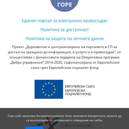
ГОРЕ
Единен портал за електронно правосъдие
Политика за достъпност
Политика за защита на личните данни
Проект „Доразвитие и централизиране на порталите в СП за
достъп на граждани до информация, е-услуги и е-правосъдие“, се
осъществява с финансовата подкрепа на Оперативна програма
„Добро управление“ 2014-2020, съфинансирана от Европейския
съюз чрез Европейския социален фонд
Този сайт използва бисквитки (cookies). Като приемете бисквитките, можете да
се възползвате от оптималното поведение на сайта.