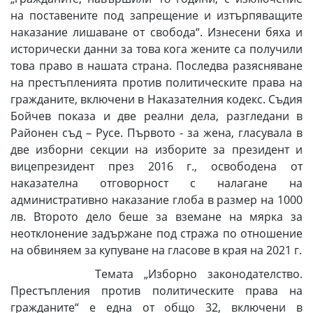
на поставените под запрещение и изтърпяващите
наказание лишаване от свобода“. Изнесени бяха и
исторически данни за това кога жените са получили
това право в нашата страна. Последва разясняване
на престъпленията против политическите права на
гражданите, включени в Наказателния кодекс. Съдия
Бойчев показа и две реални дела, разгледани в
Районен съд – Русе. Първото - за жена, гласувала в
две изборни секции на изборите за президент и
вицепрезидент през 2016 г., освободена от
наказателна отговорност с налагане на
административно наказание глоба в размер на 1000
лв. Второто дело беше за вземане на мярка за
неотклонение задържане под стража по отношение
на обвиняем за купуване на гласове в края на 2021 г.
Темата „Изборно законодателство.
Престъпления против политическите права на
гражданите“ е една от общо 32, включени в