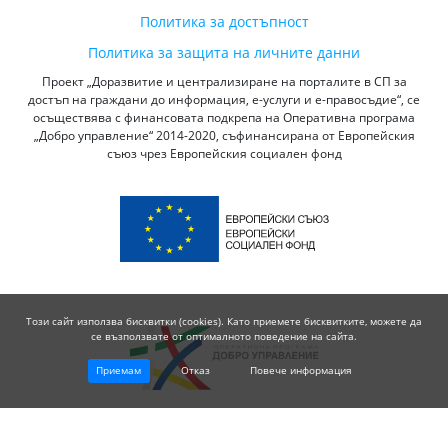
Политика за достъпност
Политика за защита на личните данни
Проект „Доразвитие и централизиране на порталите в СП за
достъп на граждани до информация, е-услуги и е-правосъдие“, се
осъществява с финансовата подкрепа на Оперативна програма
„Добро управление“ 2014-2020, съфинансирана от Европейския
съюз чрез Европейския социален фонд
Този сайт използва бисквитки (cookies). Като приемете бисквитките, можете да
се възползвате от оптималното поведение на сайта.
Приемам
Отказ
Повече информация
© 2026 Висш Съдебен Съвет - Република България