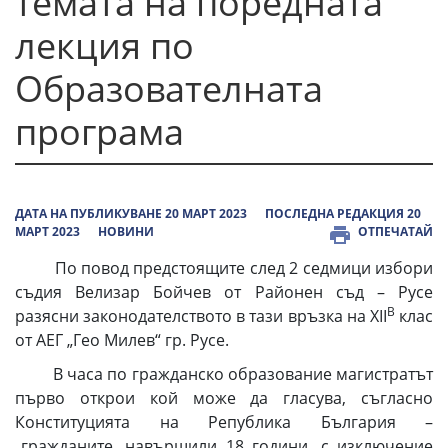
темата на поредната
лекция по
Образователната
програма
ДАТА НА ПУБЛИКУВАНЕ 20 МАРТ 2023
ПОСЛЕДНА РЕДАКЦИЯ 20
МАРТ 2023
НОВИНИ
ОТПЕЧАТАЙ
По повод предстоящите след 2 седмици избори
съдия Велизар Бойчев от Районен съд – Русе
В
разясни законодателството в тази връзка на ХІІ
клас
от АЕГ „Гео Милев“ гр. Русе.
В часа по гражданско образование магистратът
първо открои кой може да гласува, съгласно
Конституцията на Република България –
„гражданите, навършили 18 години, с изключение