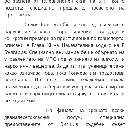
бе заснета от телевизионен екип на БНТ, който
подготвя специално предаване, посветено на
Програмата.
Съдия Бойчев обясни кога едно деяние е
нарушение и кога – престъпление. Той даде и
конкретни примери за престъпления по транспорта,
описани в Глава ХІ на Наказателния кодекс на Р
България. Специално внимание беше обърнато на
управлението на МПС под влиянието на алкохол и
наркотични вещества. За да изпитат учениците сами
какво означава това, г-жа Тончева им предостави
алкоочила. По този начин младежите имаха
възможност да разберат как употребата на спиртни
напитки и наркотици влияят върху възприятията и
реакциите им.
На финала на срещата всеки
дванадесетокласник получи специално
предоставените от Висшия съдебен съвет