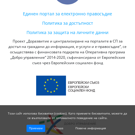
Единен портал за електронно правосъдие
Политика за достъпност
Политика за защита на личните данни
Проект „Доразвитие и централизиране на порталите в СП за
достъп на граждани до информация, е-услуги и е-правосъдие“, се
осъществява с финансовата подкрепа на Оперативна програма
„Добро управление“ 2014-2020, съфинансирана от Европейския
съюз чрез Европейския социален фонд
Този сайт използва бисквитки (cookies). Като приемете бисквитките, можете да
се възползвате от оптималното поведение на сайта.
Приемам
Отказ
Повече информация