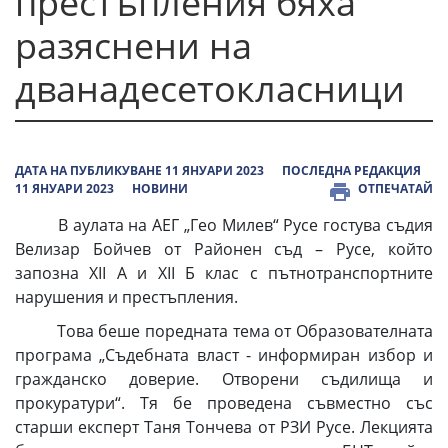
престъпления бяха
разяснени на
дванадесетокласници
ДАТА НА ПУБЛИКУВАНЕ 11 ЯНУАРИ 2023
ПОСЛЕДНА РЕДАКЦИЯ
11 ЯНУАРИ 2023
НОВИНИ
ОТПЕЧАТАЙ
В аулата на АЕГ „Гео Милев“ Русе гостува съдия
Велизар Бойчев от Районен съд – Русе, който
запозна ХІІ А и ХІІ Б клас с пътнотранспортните
нарушения и престъпления.
Това беше поредната тема от Образователната
програма „Съдебната власт - информиран избор и
гражданско доверие. Отворени съдилища и
прокуратури“. Тя бе проведена съвместно със
старши експерт Таня Тончева от РЗИ Русе. Лекцията