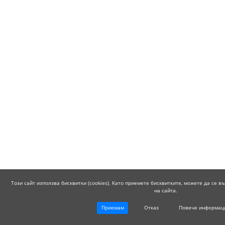
Този сайт използва бисквитки (cookies). Като приемете бисквитките, можете да се 
на сайта.
Приемам
Отказ
Повече информац