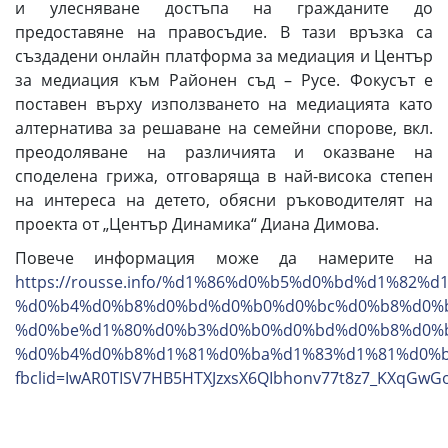
и улесняване достъпа на гражданите до
предоставяне на правосъдие. В тази връзка са
създадени онлайн платформа за медиация и Център
за медиация към Районен съд – Русе. Фокусът е
поставен върху използването на медиацията като
алтернатива за решаване на семейни спорове, вкл.
преодоляване на различията и оказване на
споделена грижа, отговаряща в най-висока степен
на интереса на детето, обясни ръководителят на
проекта от „Център Динамика“ Диана Димова.
Повече информация може да намерите на
https://rousse.info/%d1%86%d0%b5%d0%bd%d1%82%d
%d0%b4%d0%b8%d0%bd%d0%b0%d0%bc%d0%b8%d0%b
%d0%be%d1%80%d0%b3%d0%b0%d0%bd%d0%b8%d0%b
%d0%b4%d0%b8%d1%81%d0%ba%d1%83%d1%81%d0%b
fbclid=IwAR0TISV7HB5HTXJzxsX6QIbhonv77t8z7_KXqGwG